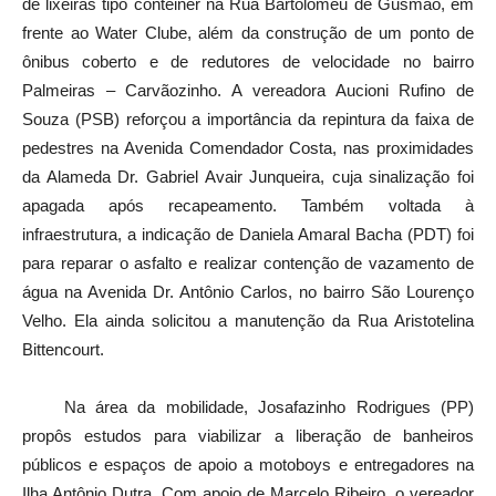
de lixeiras tipo contêiner na Rua Bartolomeu de Gusmão, em
frente ao Water Clube, além da construção de um ponto de
ônibus coberto e de redutores de velocidade no bairro
Palmeiras – Carvãozinho. A vereadora Aucioni Rufino de
Souza (PSB) reforçou a importância da repintura da faixa de
pedestres na Avenida Comendador Costa, nas proximidades
da Alameda Dr. Gabriel Avair Junqueira, cuja sinalização foi
apagada após recapeamento. Também voltada à
infraestrutura, a indicação de Daniela Amaral Bacha (PDT) foi
para reparar o asfalto e realizar contenção de vazamento de
água na Avenida Dr. Antônio Carlos, no bairro São Lourenço
Velho. Ela ainda solicitou a manutenção da Rua Aristotelina
Bittencourt.
Na área da mobilidade, Josafazinho Rodrigues (PP)
propôs estudos para viabilizar a liberação de banheiros
públicos e espaços de apoio a motoboys e entregadores na
Ilha Antônio Dutra. Com apoio de Marcelo Ribeiro, o vereador