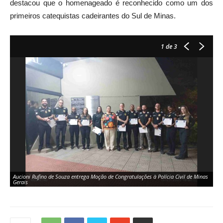
destacou que o homenageado é reconhecido como um dos
primeiros catequistas cadeirantes do Sul de Minas.
1
de 3
Aucioni Rufino de Souza entrega Moção de Congratulações à Polícia Civil de Minas
Lu
Gerais
Al