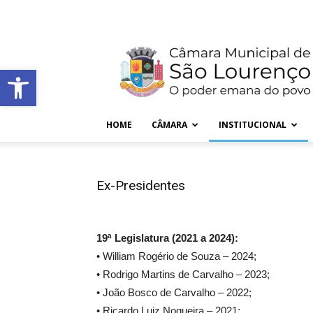
Blog
Forums
Contact
Purchase Theme
Câmara
Municipal
de
Barra de Ferramentas Aberta
São
Lourenço
–
MG
HOME
CÂMARA
INSTITUCIONAL
Ex-Presidentes
19ª Legislatura (2021 a 2024):
• William Rogério de Souza – 2024;
• Rodrigo Martins de Carvalho – 2023;
• João Bosco de Carvalho – 2022;
• Ricardo Luiz Nogueira – 2021;