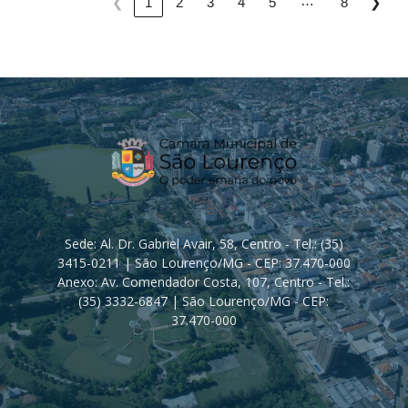
…
❮
1
2
3
4
5
8
❯
Sede: Al. Dr. Gabriel Avair, 58, Centro - Tel.: (35)
3415-0211 | São Lourenço/MG - CEP: 37.470-000
Anexo: Av. Comendador Costa, 107, Centro - Tel.:
(35) 3332-6847 | São Lourenço/MG - CEP:
37.470-000