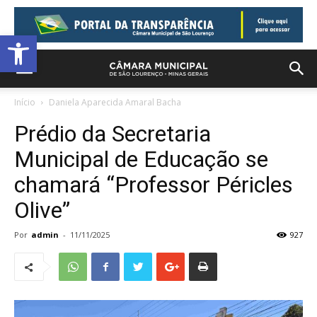
Barra de Ferramentas Aberta
Início
Daniela Aparecida Amaral Bacha
Prédio da Secretaria
Municipal de Educação se
chamará “Professor Péricles
Olive”
Por
admin
-
11/11/2025
927