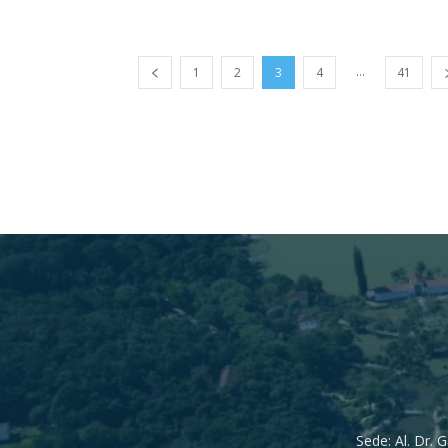
...
1
2
3
4
41
Sede: Al. Dr. 