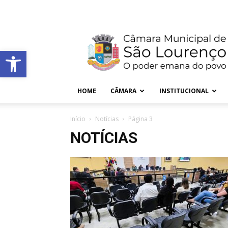
Blog
Forums
Contact
Purchase Theme
Câmara
Municipal
Barra de Ferramentas Aberta
de
São
Lourenço
–
HOME
CÂMARA
INSTITUCIONAL
MG
Início
Notícias
Página 3
NOTÍCIAS