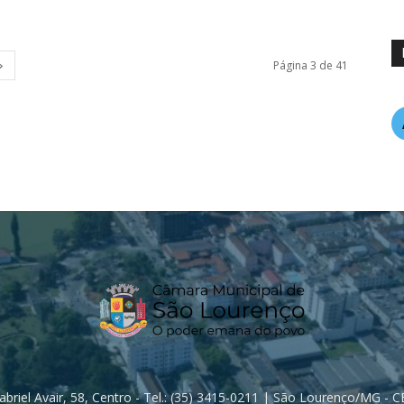
Página 3 de 41
Gabriel Avair, 58, Centro - Tel.: (35) 3415-0211 | São Lourenço/MG - 