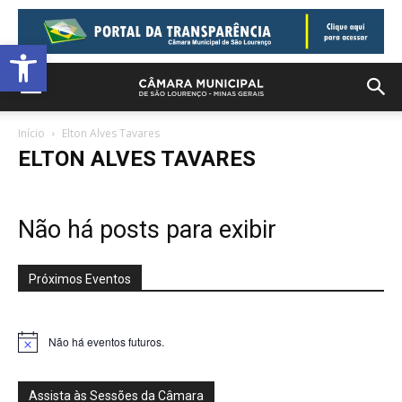
Barra de Ferramentas Aberta
Início
Elton Alves Tavares
ELTON ALVES TAVARES
Não há posts para exibir
Próximos Eventos
Não há eventos futuros.
Notice
Assista às Sessões da Câmara